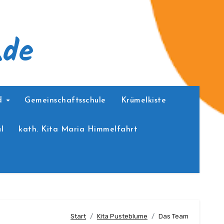
.de
ed
Gemeinschaftsschule
Krümelkiste
l
kath. Kita Maria Himmelfahrt
Start
Kita Pusteblume
Das Team