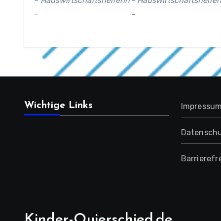
–
Hauswirtschaftshelferin
– Hauswirtschaftshelfer
–
–
Wichtige Links
Impressu
Datenschu
Barrierefr
Kinder-Quierschied.de