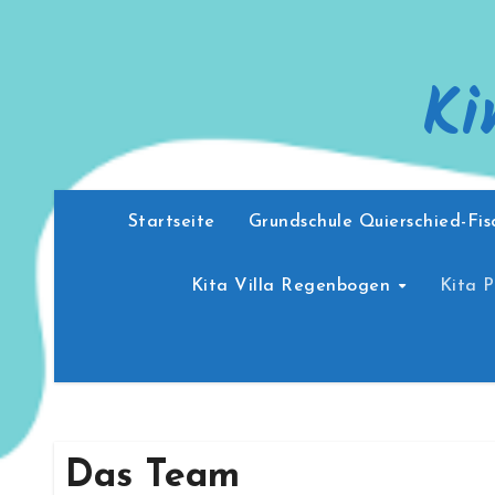
Zum
Inhalt
Ki
springen
Startseite
Grundschule Quierschied-Fi
Kita Villa Regenbogen
Kita 
Das Team