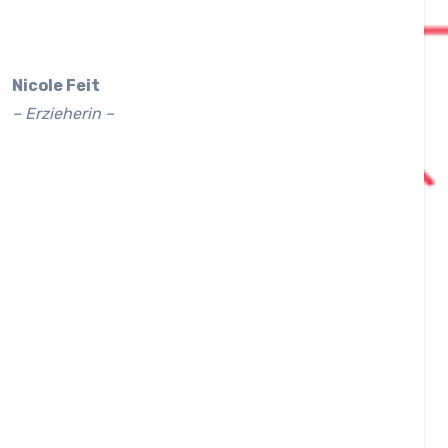
Nicole Feit
– Erzieherin –