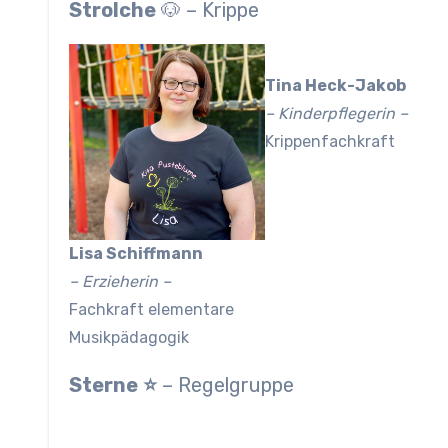
Strolche
🐶 – Krippe
Tina Heck-Jakob
– Kinderpflegerin –
Krippenfachkraft
Lisa Schiffmann
– Erzieherin –
Fachkraft elementare
Musikpädagogik
Sterne
⭐
– Regelgruppe