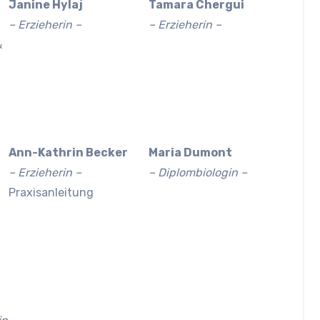
Janine Hylaj
Tamara Chergui
– Erzieherin –
– Erzieherin –
&
Ann-Kathrin Becker
Maria Dumont
– Erzieherin –
– Diplombiologin –
Praxisanleitung