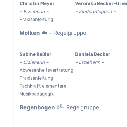
Christin Meyer
Veronika Becker-Grie
– Erzieherin –
– Kinderpflegerin –
Praxisanleitung
Wolken
☁️
– Regelgruppe
Sabine Keßler
Daniela Becker
– Erzieherin –
– Erzieherin –
Abwesenheitsvertretung
Praxisanleitung
Fachkraft elementare
Musikpädagogik
Regenbogen
🌈- Regelgruppe