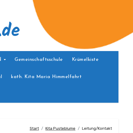
.de
ed
Gemeinschaftsschule
Krümelkiste
l
kath. Kita Maria Himmelfahrt
Start
Kita Pusteblume
Leitung/Kontakt