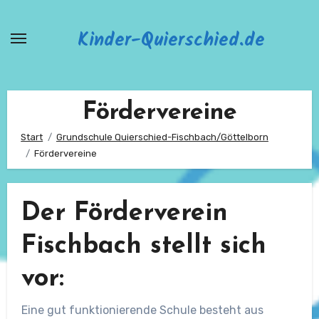
Zum
Inhalt
Kinder-Quierschied.de
springen
Fördervereine
Start
Grundschule Quierschied-Fischbach/Göttelborn
Fördervereine
Der Förderverein
Fischbach stellt sich
vor:
Eine gut funktionierende Schule besteht aus