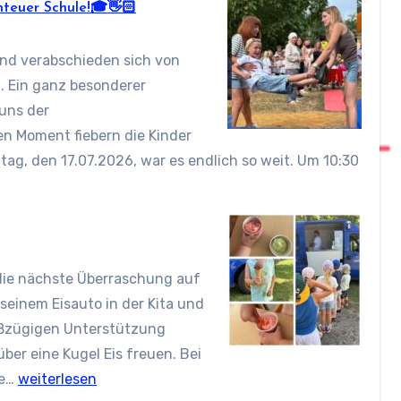
nteuer Schule!🎓👋🏻
nd verabschieden sich von
n. Ein ganz besonderer
 uns der
en Moment fiebern die Kinder
tag, den 17.07.2026, war es endlich so weit. Um 10:30
 die nächste Überraschung auf
 seinem Eisauto in der Kita und
roßzügigen Unterstützung
ber eine Kugel Eis freuen. Bei
Eine
le…
weiterlesen