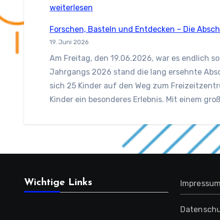
weiterlesen
Forschen, Basteln und Entdecken – Die Absch
19. Juni 2026
Am Freitag, den 19.06.2026, war es endlich so
Jahrgangs 2026 stand die lang ersehnte Ab
sich 25 Kinder auf den Weg zum Freizeitzentru
Kinder ein besonderes Erlebnis. Mit einem gr
Wichtige Links
Impressu
Datenschu