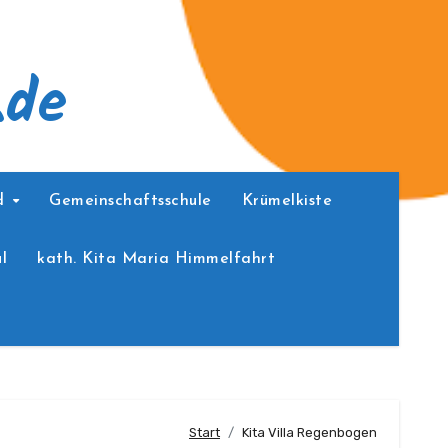
.de
ed
Gemeinschaftsschule
Krümelkiste
l
kath. Kita Maria Himmelfahrt
Start
Kita Villa Regenbogen