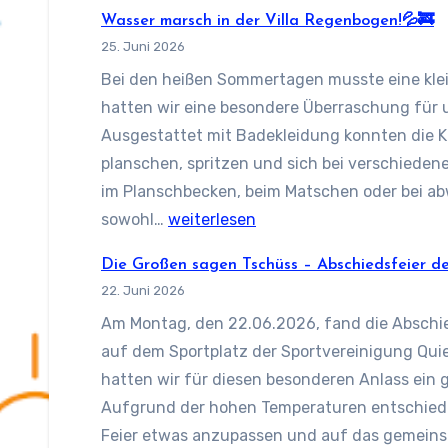
Schule!
Wasser marsch in der Villa Regenbogen!💦🚒
🎓
25. Juni 2026
👋🏻
Bei den heißen Sommertagen musste eine kle
hatten wir eine besondere Überraschung für u
Ausgestattet mit Badekleidung konnten die K
planschen, spritzen und sich bei verschieden
im Planschbecken, beim Matschen oder bei a
Wasser
sowohl…
weiterlesen
marsch
Die Großen sagen Tschüss – Abschiedsfeier d
in
22. Juni 2026
der
Am Montag, den 22.06.2026, fand die Abschie
Villa
auf dem Sportplatz der Sportvereinigung Quie
Regenbogen!
hatten wir für diesen besonderen Anlass ein g
💦
Aufgrund der hohen Temperaturen entschiede
🚒
Feier etwas anzupassen und auf das gemeinsa