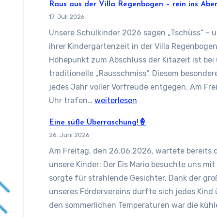
Raus aus der Villa Regenbogen – rein ins Abe
17. Juli 2026
Unsere Schulkinder 2026 sagen „Tschüss“ – u
ihrer Kindergartenzeit in der Villa Regenboge
Höhepunkt zum Abschluss der Kitazeit ist bei
traditionelle „Rausschmiss“. Diesem besonder
jedes Jahr voller Vorfreude entgegen. Am Frei
Raus
Uhr trafen…
weiterlesen
aus
Eine süße Überraschung!🍦
der
26. Juni 2026
Villa
Am Freitag, den 26.06.2026, wartete bereits
Regenbogen
unsere Kinder: Der Eis Mario besuchte uns mit
–
sorgte für strahlende Gesichter. Dank der g
rein
unseres Fördervereins durfte sich jedes Kind ü
ins
den sommerlichen Temperaturen war die küh
Abenteuer