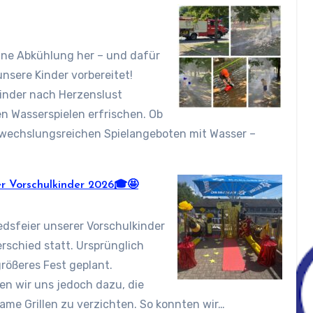
süße
Überraschung!
🍦
ine Abkühlung her – und dafür
nsere Kinder vorbereitet!
inder nach Herzenslust
en Wasserspielen erfrischen. Ob
bwechslungsreichen Spielangeboten mit Wasser –
er Vorschulkinder 2026🎓🤩
dsfeier unserer Vorschulkinder
rschied statt. Ursprünglich
rößeres Fest geplant.
n wir uns jedoch dazu, die
Die
me Grillen zu verzichten. So konnten wir…