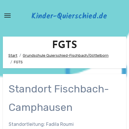
Zum
Inhalt
Kinder-Quierschied.de
springen
FGTS
Start
Grundschule Quierschied-Fischbach/Göttelborn
FGTS
Standort Fischbach-
Camphausen
Standortleitung: Fadila Roumi